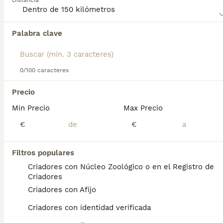
Distancia
Palabra clave
Encontramos 0 Braco Húngaro de Pelo Duro
Perros en adopcion en Zarauz, Guipúzcoa.
Si deseas exactamente esta búsqueda guarda tu 
búsqueda y espera el resultado perfecto:
0/100 caracteres
Guardar búsqueda
Precio
Min Precio
Max Precio
Preguntas frecuentes
€
€
Filtros populares
¿Cuál es la diferencia entre
Criadores con Núcleo Zoológico o en el Registro de
el Vizsla de pelo duro y el
Criadores
Vizsla húngaro?
Criadores con Afijo
El Vizsla de pelo corto es la más común de
Criadores con identidad verificada
las dos razas, conocido por su pelaje liso y