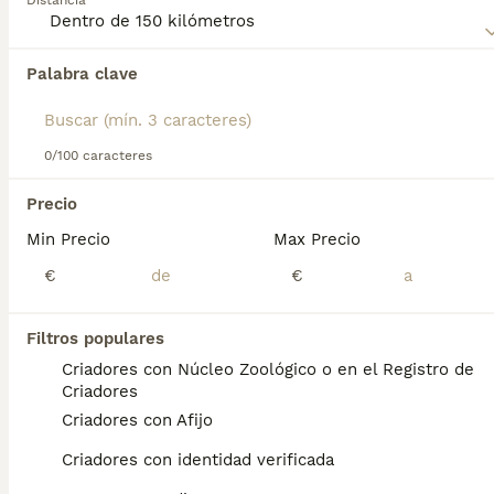
Distancia
Palabra clave
Encontramos 0 Braco Húngaro de Pelo Duro
Perros en adopcion en Oviedo, Asturias.
Si deseas exactamente esta búsqueda guarda tu 
búsqueda y espera el resultado perfecto:
0/100 caracteres
Guardar búsqueda
Precio
Min Precio
Max Precio
Preguntas frecuentes
€
€
Filtros populares
¿Cuál es la diferencia entre
Criadores con Núcleo Zoológico o en el Registro de
el Vizsla de pelo duro y el
Criadores
Vizsla húngaro?
Criadores con Afijo
El Vizsla de pelo corto es la más común de
Criadores con identidad verificada
las dos razas, conocido por su pelaje liso y