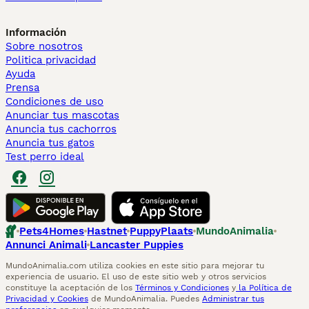
Información
Sobre nosotros
Politica privacidad
Ayuda
Prensa
Condiciones de uso
Anunciar tus mascotas
Anuncia tus cachorros
Anuncia tus gatos
Test perro ideal
Pets4Homes
Hastnet
PuppyPlaats
MundoAnimalia
Annunci Animali
Lancaster Puppies
MundoAnimalia.com utiliza cookies en este sitio para mejorar tu
experiencia de usuario. El uso de este sitio web y otros servicios
constituye la aceptación de los
Términos y Condiciones
y
la Política de
Privacidad y Cookies
de MundoAnimalia. Puedes
Administrar tus