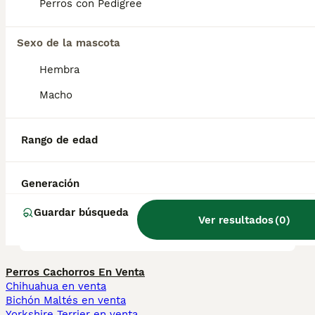
clave está en socializarlos», dijo Cindy. « Son
Perros con Pedigree
una raza poco común y la gente piensa que
se les puede entrenar como a cualquier otro
perro, pero hay que tomarse su tiempo».
Sexo de la mascota
Hembra
¿Perro Braco es agresivo?
Macho
Rango de edad
¿Cuántos tipos de bracos
hay?
Generación
Guardar búsqueda
¿Perro braco es agresivo?
Ver resultados
(
0
)
Perros Cachorros En Venta
Chihuahua en venta
Bichón Maltés en venta
Yorkshire Terrier en venta