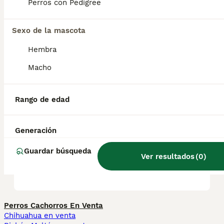
Perros con Pedigree
juntos; algunos ejemplares de esta raza
pueden intentar dominar a otros animales.
Sexo de la mascota
Hembra
¿Braco Alemán cuánto
crece?
Macho
Rango de edad
¿Cómo saber si un braco
alemán es puro?
Generación
Guardar búsqueda
¿Cómo es el carácter de un
Ver resultados
(
0
)
braco alemán?
Perros Cachorros En Venta
Chihuahua en venta