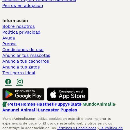
Perros en adopcion
Información
Sobre nosotros
Politica privacidad
Ayuda
Prensa
Condiciones de uso
Anunciar tus mascotas
Anuncia tus cachorros
Anuncia tus gatos
Test perro ideal
Pets4Homes
Hastnet
PuppyPlaats
MundoAnimalia
Annunci Animali
Lancaster Puppies
MundoAnimalia.com utiliza cookies en este sitio para mejorar tu
experiencia de usuario. El uso de este sitio web y otros servicios
constituye la aceptación de los
Términos y Condiciones
y
la Política de