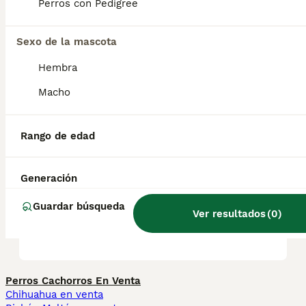
Perros con Pedigree
juntos; algunos ejemplares de esta raza
pueden intentar dominar a otros animales.
Sexo de la mascota
Hembra
¿Braco Alemán cuánto
crece?
Macho
Rango de edad
¿Cómo saber si un braco
alemán es puro?
Generación
Guardar búsqueda
¿Cómo es el carácter de un
Ver resultados
(
0
)
braco alemán?
Perros Cachorros En Venta
Chihuahua en venta