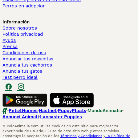
Perros en adopcion
Información
Sobre nosotros
Politica privacidad
Ayuda
Prensa
Condiciones de uso
Anunciar tus mascotas
Anuncia tus cachorros
Anuncia tus gatos
Test perro ideal
Pets4Homes
Hastnet
PuppyPlaats
MundoAnimalia
Annunci Animali
Lancaster Puppies
MundoAnimalia.com utiliza cookies en este sitio para mejorar tu
experiencia de usuario. El uso de este sitio web y otros servicios
constituye la aceptación de los
Términos y Condiciones
y
la Política de