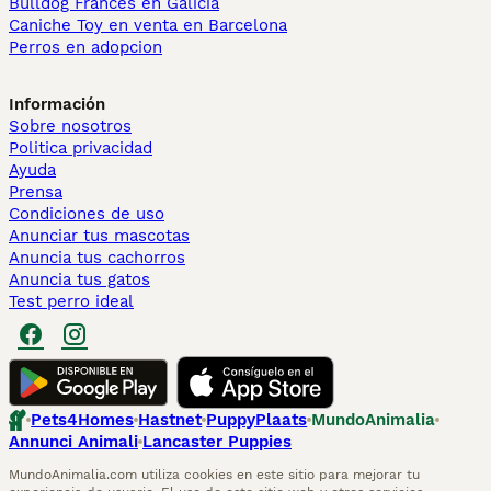
Bulldog Francés en Galicia
Caniche Toy en venta en Barcelona
Perros en adopcion
Información
Sobre nosotros
Politica privacidad
Ayuda
Prensa
Condiciones de uso
Anunciar tus mascotas
Anuncia tus cachorros
Anuncia tus gatos
Test perro ideal
Pets4Homes
Hastnet
PuppyPlaats
MundoAnimalia
Annunci Animali
Lancaster Puppies
MundoAnimalia.com utiliza cookies en este sitio para mejorar tu