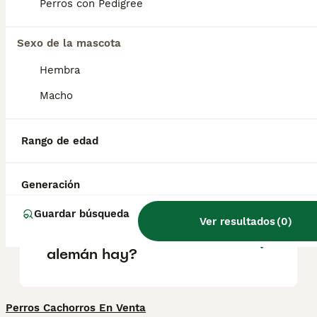
se caracteriza por su fuerte vínculo con la
Perros con Pedigree
familia, siendo especialmente cariñoso con
los niños, lo que lo convierte en un
compañero ideal para hogares activos.
Sexo de la mascota
Hembra
¿Cómo saber si un braco
Macho
alemán es puro?
Rango de edad
¿El pelo duro alemán suelta
mucho pelo?
Generación
Guardar búsqueda
Ver resultados
(
0
)
¿Cuántos tipos de braco
alemán hay?
Perros Cachorros En Venta