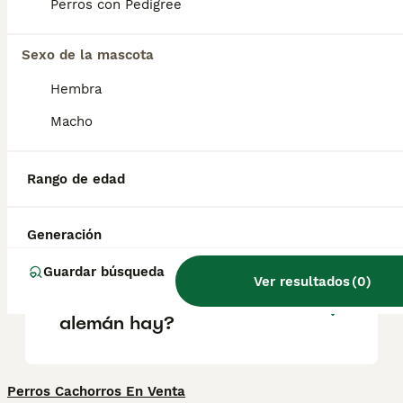
se caracteriza por su fuerte vínculo con la
Perros con Pedigree
familia, siendo especialmente cariñoso con
los niños, lo que lo convierte en un
compañero ideal para hogares activos.
Sexo de la mascota
Hembra
¿Cómo saber si un braco
Macho
alemán es puro?
Rango de edad
¿El pelo duro alemán suelta
mucho pelo?
Generación
Guardar búsqueda
Ver resultados
(
0
)
¿Cuántos tipos de braco
alemán hay?
Perros Cachorros En Venta