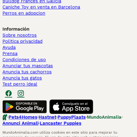
Bulldog Francés en Galicia
Caniche Toy en venta en Barcelona
Perros en adopcion
Información
Sobre nosotros
Politica privacidad
Ayuda
Prensa
Condiciones de uso
Anunciar tus mascotas
Anuncia tus cachorros
Anuncia tus gatos
Test perro ideal
Pets4Homes
Hastnet
PuppyPlaats
MundoAnimalia
Annunci Animali
Lancaster Puppies
MundoAnimalia.com utiliza cookies en este sitio para mejorar tu