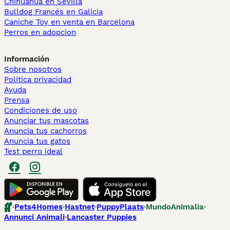
Chihuahua en Sevilla
Bulldog Francés en Galicia
Caniche Toy en venta en Barcelona
Perros en adopcion
Información
Sobre nosotros
Politica privacidad
Ayuda
Prensa
Condiciones de uso
Anunciar tus mascotas
Anuncia tus cachorros
Anuncia tus gatos
Test perro ideal
Pets4Homes
Hastnet
PuppyPlaats
MundoAnimalia
Annunci Animali
Lancaster Puppies