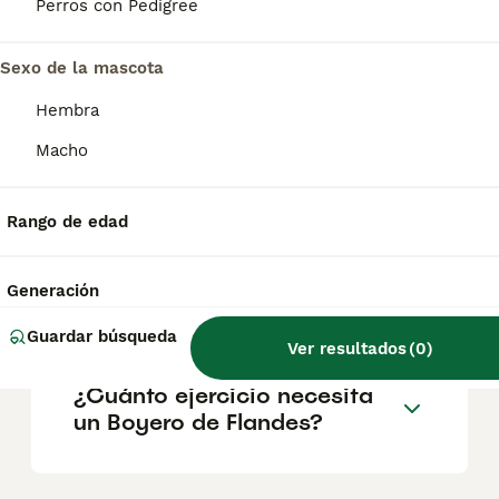
amistosos, lo que los convierte en unas
Perros con Pedigree
mascotas familiares ideales. Protectores de
sus familias y hogares, pueden ser algo
reservados con los desconocidos, pero
Sexo de la mascota
nunca agresivos.
Hembra
Macho
¿Qué tamaño tiene un
Boyero de Flandes?
Rango de edad
¿Cuánto cuesta un Boyero
Generación
de Flandes?
Guardar búsqueda
Ver resultados
(
0
)
¿Cuánto ejercicio necesita
un Boyero de Flandes?