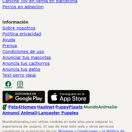
Caniche Toy en venta en Barcelona
Perros en adopcion
Información
Sobre nosotros
Politica privacidad
Ayuda
Prensa
Condiciones de uso
Anunciar tus mascotas
Anuncia tus cachorros
Anuncia tus gatos
Test perro ideal
Pets4Homes
Hastnet
PuppyPlaats
MundoAnimalia
Annunci Animali
Lancaster Puppies
MundoAnimalia.com utiliza cookies en este sitio para mejorar tu
experiencia de usuario. El uso de este sitio web y otros servicios
constituye la aceptación de los
Términos y Condiciones
y
la Política de