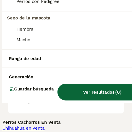
Debido a su tamaño compacto, el más
Perros con Pedigree
pequeño de los boyeros también puede vivir
en la ciudad.
Sexo de la mascota
Hembra
¿Es raro el Boyero de
Entlebuch?
Macho
Rango de edad
¿Cuánto cuesta un cachorro
de Boyero de Entlebuch?
Generación
Guardar búsqueda
¿Cómo es el carácter del
Ver resultados
(
0
)
Boyero de Entlebuch?
Perros Cachorros En Venta
Chihuahua en venta