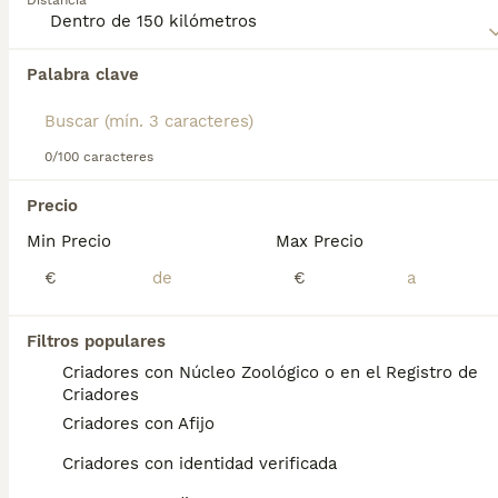
Distancia
comparten las mismas características: tricolores,
armoniosos, seguros de sí mismos e intrépidos.
Palabra clave
Encontramos 0 Boyero de Appenzell Perros
en adopcion en Paterna, Valencia.
Si deseas exactamente esta búsqueda guarda tu 
búsqueda y espera el resultado perfecto:
0/100 caracteres
Guardar búsqueda
Precio
Min Precio
Max Precio
Preguntas frecuentes
€
€
Filtros populares
¿Cómo es el carácter del
Criadores con Núcleo Zoológico o en el Registro de
Boyero de Appenzell?
Criadores
Criadores con Afijo
Acerca del Boyero de Appenzell Musculosos,
inquietos y ágiles, con una expresión
Criadores con identidad verificada
traviesa muy característica, estos perros