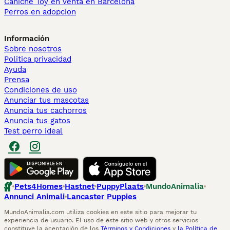
Caniche Toy en venta en Barcelona
Perros en adopcion
Información
Sobre nosotros
Politica privacidad
Ayuda
Prensa
Condiciones de uso
Anunciar tus mascotas
Anuncia tus cachorros
Anuncia tus gatos
Test perro ideal
Pets4Homes
Hastnet
PuppyPlaats
MundoAnimalia
Annunci Animali
Lancaster Puppies
MundoAnimalia.com utiliza cookies en este sitio para mejorar tu
experiencia de usuario. El uso de este sitio web y otros servicios
constituye la aceptación de los
Términos y Condiciones
y
la Política de