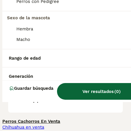
suelen tener buen carácter y ser alegres y
Perros con Pedigree
seguros de sí mismos. Son intrépidos, pero
desconfían de los extraños.
Sexo de la mascota
Hembra
¿Qué tamaño tiene un
boyero de Appenzell?
Macho
Rango de edad
¿Es el Boyero de Appenzell
una buena mascota?
Generación
Guardar búsqueda
¿Cuánto cuesta un Boyero
Ver resultados
(
0
)
de Appenzell?
Perros Cachorros En Venta
Chihuahua en venta