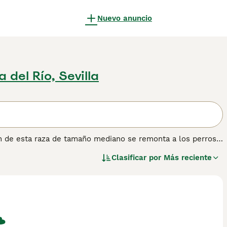
Nuevo anuncio
a del Río, Sevilla
n de esta raza de tamaño mediano se remonta a los perros
lmente en el cantón de Appenzell, como conductores y
Clasificar por
Más reciente
nenhund, el Gran Suizo y el Entlebucher, forman las cuatro
ísticas: tricolores, armoniosos, seguros de sí mismos e