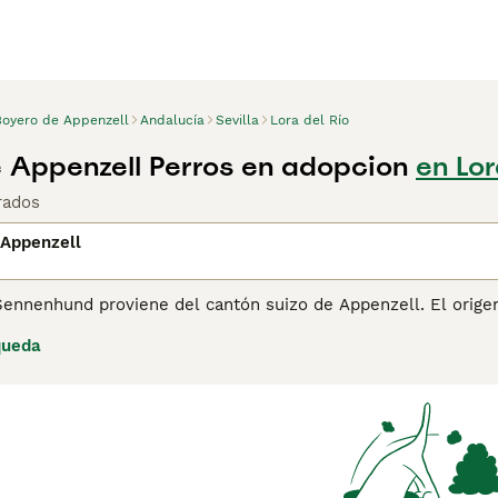
Boyero de Appenzell
Andalucía
Sevilla
Lora del Río
 Appenzell Perros en adopcion
en Lor
rados
 Appenzell
Sennenhund proviene del cantón suizo de Appenzell. El orige
e utilizaban tradicionalmente en los Alpes suizos, y especia
queda
nado, así como perros de vigilancia. Junto con el Berner Sen
hund. Todos los Sennenhunden comparten las mismas caracter