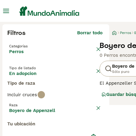
Filtros
Borrar todo
Perros
Boyero de
Categorías
Perros
0 Perros encont
Boyero de
Tipo de listado
Sólo puro
En adopcion
Tipo de raza
El Appenzeller 
de granja que s
Guardar bús
Incluir cruces
guardianes de ga
razas de Sennen
Raza
intrépidos.
Boyero de Appenzell
Tu ubicación