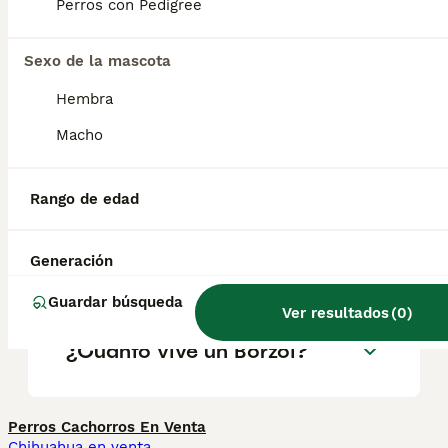
geográfica. Es fundamental acudir a
Perros con Pedigree
criadores responsables que garanticen la
salud y el bienestar de los animales.
Informarse bien y comparar opciones antes
Sexo de la mascota
de comprometerse siempre es la mejor
Hembra
decisión.
Macho
¿Los borzois son buenas
mascotas?
Rango de edad
Generación
¿Qué es un perro Borzoi?
Guardar búsqueda
Ver resultados
(
0
)
¿Cuánto vive un Borzoi?
Perros Cachorros En Venta
Chihuahua en venta