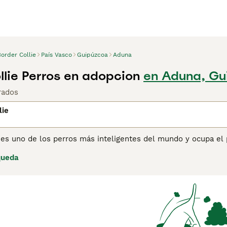
order Collie
País Vasco
Guipúzcoa
Aduna
llie Perros en adopcion
en Aduna, Gu
rados
lie
 es uno de los perros más inteligentes del mundo y ocupa el 
os pastores durante generaciones, tanto aquí en España como
queda
ado. Como excelente perro de trabajo y de compañía, particu
order Collies es resistente y al mismo tiempo una de las raza
ina de consejos de compra de Border Collie
para obtener info