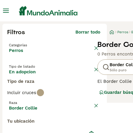
Filtros
Borrar todo
Perros
B
Border Co
Categorías
Perros
0 Perros encont
Border Col
Tipo de listado
Sólo puro
En adopcion
Tipo de raza
El Border Collie
junto a los perr
Guardar bús
Incluir cruces
sido muy apreci
al aire libre, B
Raza
Border Collie
Lee nuestra
pág
Tu ubicación