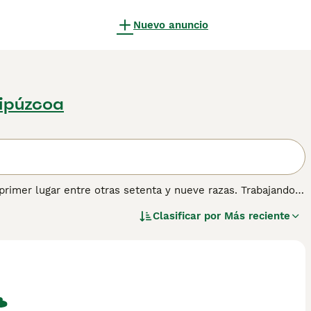
Nuevo anuncio
ipúzcoa
primer lugar entre otras setenta y nueve razas. Trabajando
 en otras partes del mundo, el Border Collie siempre ha
Clasificar por
Más reciente
larmente adecuado para personas que llevan una vida activa
s más versátiles del mundo.
rmación sobre esta raza de perro.