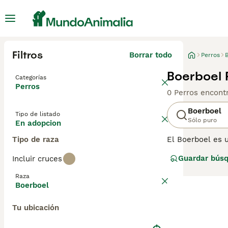
Filtros
Borrar todo
Perros
Boerboel 
Categorías
Perros
0 Perros encont
Boerboel
Tipo de listado
Sólo puro
En adopcion
Tipo de raza
El Boerboel es u
y como perros gu
Guardar bús
Incluir cruces
imponentes, se 
temprana. Por e
Raza
alguien que esté
Boerboel
alguien que teng
Tu ubicación
Lee nuestra
pág