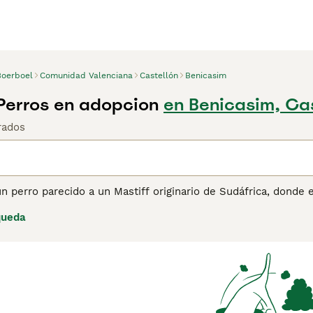
Boerboel
Comunidad Valenciana
Castellón
Benicasim
Perros en adopcion
en Benicasim, Cas
rados
n perro parecido a un Mastiff originario de Sudáfrica, donde 
ardianes. Traducido, su nombre significa "perro de granja".
queda
jactan de ser gigantes gentiles siempre que estén bien soci
sta razón, no son una buena opción para los dueños primeriz
 familiarizado con las necesidades y los requisitos de entren
a el suficiente espacio interior y exterior para que deambul
ina de consejos de compra de Boerboel
para obtener informac