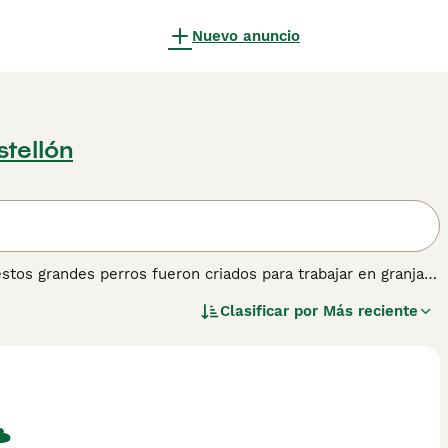
Nuevo anuncio
tellón
estos grandes perros fueron criados para trabajar en granjas
 Son perros de aspecto muy impresionante y, aunque
Clasificar por
Más reciente
alizados y entrenados adecuadamente desde una edad
os. Sin embargo, el Boerboel es una buena opción para
amiento de la raza o de este tipo de perro grande y para
e libremente.
ión sobre esta raza de perro.