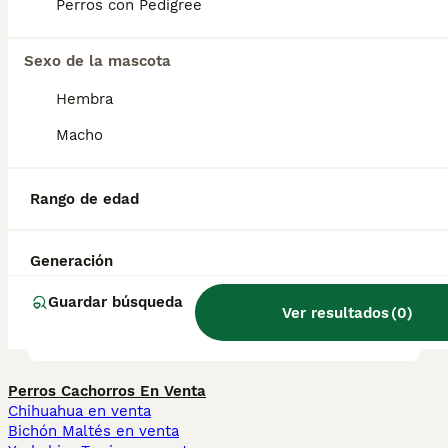
Perros con Pedigree
XIV.
Sexo de la mascota
¿Cuántos años vive un perro
Hembra
Billy?
Macho
¿Es el Billy un buen perro de
Rango de edad
familia?
Generación
¿Qué tamaño alcanza un
Guardar búsqueda
perro Billy?
Ver resultados
(
0
)
Perros Cachorros En Venta
Chihuahua en venta
Bichón Maltés en venta