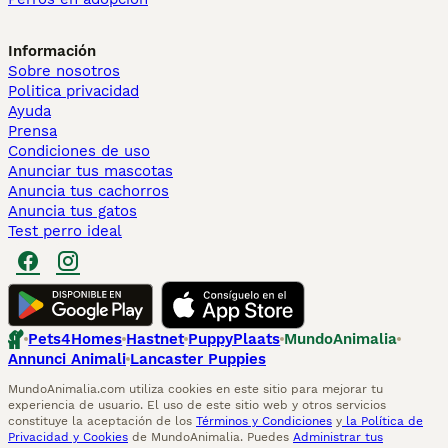
Información
Sobre nosotros
Politica privacidad
Ayuda
Prensa
Condiciones de uso
Anunciar tus mascotas
Anuncia tus cachorros
Anuncia tus gatos
Test perro ideal
Pets4Homes
Hastnet
PuppyPlaats
MundoAnimalia
Annunci Animali
Lancaster Puppies
MundoAnimalia.com utiliza cookies en este sitio para mejorar tu
experiencia de usuario. El uso de este sitio web y otros servicios
constituye la aceptación de los
Términos y Condiciones
y
la Política de
Privacidad y Cookies
de MundoAnimalia. Puedes
Administrar tus