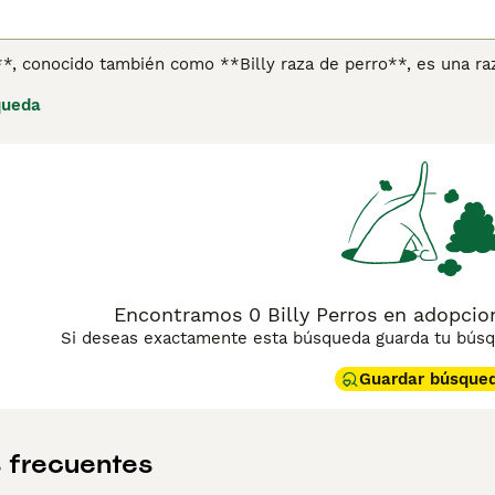
**, conocido también como **Billy raza de perro**, es una ra
lada en el siglo XIX para la caza de ciervos, jabalíes y zorros.
queda
tre 58 y 69 cm y un peso que varía entre 25 y 32 kg. Su pelaj
anjas o limón, lo que lo hace fácilmente reconocible en el 
ico, ideal para la caza en terrenos difíciles, aunque es inde
tuoso y leal con la familia, pero debido a su alta energía y 
ara espacios pequeños como apartamentos. Esta raza es muy 
 cachorro o perro Billy puede ser una tarea difícil. Para quie
 opción única y especial.
Encontramos 0 Billy Perros en adopcion 
Si deseas exactamente esta búsqueda guarda tu búsqu
Guardar búsque
 frecuentes