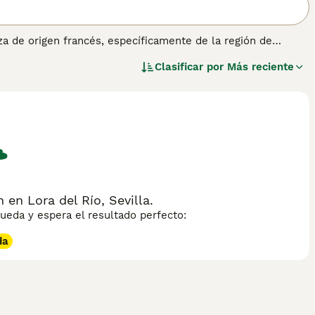
za de origen francés, específicamente de la región de
 Esta raza se caracteriza por su tamaño grande y atlético, con
Clasificar por
Más reciente
e es corto, áspero y brillante, predominando el color blanco
mundo canino. En cuanto a su temperamento, el **Billy** es
pendiente y requiere un entrenamiento constante y paciente.
necesidad de ejercicio, no es adecuado para personas
rara, con menos de 200 ejemplares en todo el mundo, por lo
nes buscan un perro de caza con historia y carácter, el
en Lora del Río, Sevilla.
eda y espera el resultado perfecto:
da