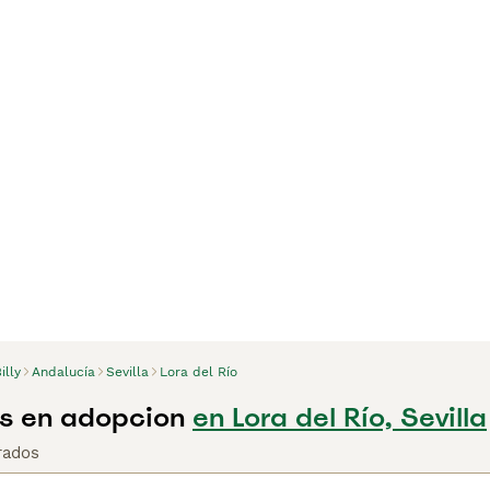
illy
Andalucía
Sevilla
Lora del Río
ros en adopcion
en Lora del Río, Sevilla
rados