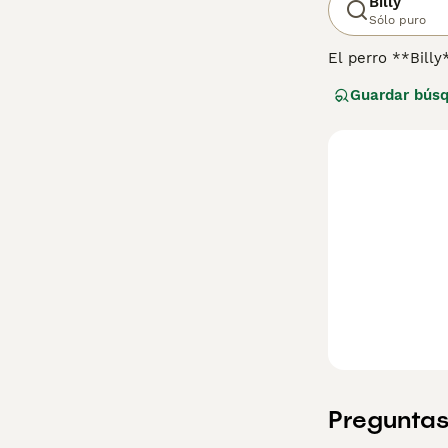
Billy
Sólo puro
El perro **Billy
Poitou, desarrol
Guardar bús
una altura de en
con manchas nar
valiente y enérg
Es un perro afec
primerizas ni p
que encontrar un
**Billy** es una
Preguntas