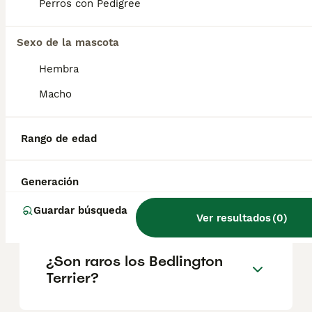
geográfica. Es fundamental acudir a
Perros con Pedigree
criadores responsables que garanticen la
salud y el bienestar de los animales.
Informarse bien y comparar opciones antes
Sexo de la mascota
de comprometerse siempre es la mejor
Hembra
decisión.
Macho
¿Es el bedlington terrier una
buena mascota?
Rango de edad
Generación
¿Qué es un Bedlington
Terrier?
Guardar búsqueda
Ver resultados
(
0
)
¿Son raros los Bedlington
Terrier?