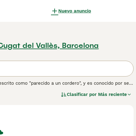
Nuevo anuncio
Cugat del Vallès, Barcelona
escrito como "parecido a un cordero", y es conocido por ser
n son enérgicos y feroces, ya que son cazadores muy hábiles
Clasificar por
Más reciente
 Son unos de los Terriers de pura raza más antiguos, los
1877 su reputación como extremadamente hábiles cazadores
corderos, pero tienen el corazón de un león.
 información sobre esta raza de perro.