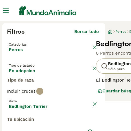
Filtros
Borrar todo
Perros
B
Bedlingto
Categorías
Perros
0 Perros encont
Bedlington
Tipo de listado
Sólo puro
En adopcion
Tipo de raza
El Bedlington Te
un excelente com
Guardar bús
Incluir cruces
en el campo y l
Bedlington fuer
Raza
se acabó extendi
Bedlington Terrier
Lee nuestra
pág
Tu ubicación