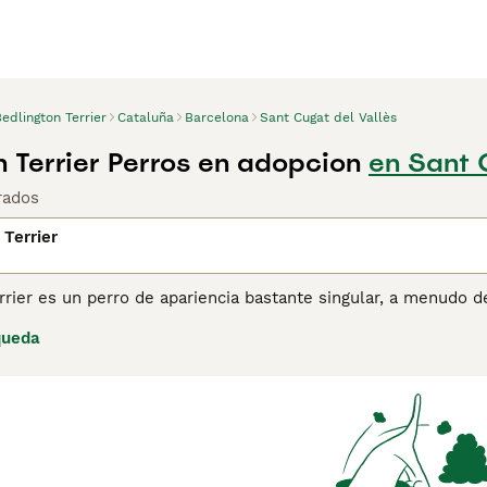
edlington Terrier
Cataluña
Barcelona
Sant Cugat del Vallès
n Terrier Perros en adopcion
en Sant 
rados
 Terrier
rrier es un perro de apariencia bastante singular, a menudo d
pañero y mascota. Fieles a su tipo de Terrier, los Bedlingto
queda
o siguen siendo cuando se mantienen en un entorno doméstico.
on criados originalmente en el norte de Inglaterra, pero en 
endo a otras regiones del país. Estos perros podrán parecer 
ina de consejos de compra de Bedlington Terrier
para obtener