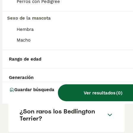
geográfica. Es fundamental acudir a
Perros con Pedigree
criadores responsables que garanticen la
salud y el bienestar de los animales.
Informarse bien y comparar opciones antes
Sexo de la mascota
de comprometerse siempre es la mejor
Hembra
decisión.
Macho
¿Es el bedlington terrier una
buena mascota?
Rango de edad
Generación
¿Qué es un Bedlington
Terrier?
Guardar búsqueda
Ver resultados
(
0
)
¿Son raros los Bedlington
Terrier?