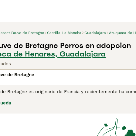
Basset Fauve de Bretagne
Castilla-La Mancha
Guadalajara
Azuqueca de H
uve de Bretagne Perros en adopcion
eca de Henares, Guadalajara
rados
uve de Bretagne
 de Bretagne es originario de Francia y recientemente ha com
e considera bajo. Son perritos encantadores con una naturale
queda
 del suelo como sus primos Basset-Hound, pero al igual que e
ina de consejos de compra de Basset Fauve de Bretagne
para 