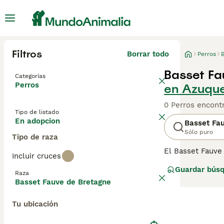
Filtros
Borrar todo
Perros
Basset Fa
Categorías
Perros
en Azuqu
0 Perros encont
Tipo de listado
En adopcion
Basset Fa
Sólo puro
Tipo de raza
El Basset Fauve
Incluir cruces
su número aún s
Guardar bús
están tan cerca
Raza
que de alto.
Basset Fauve de Bretagne
Lee nuestra
pág
Tu ubicación