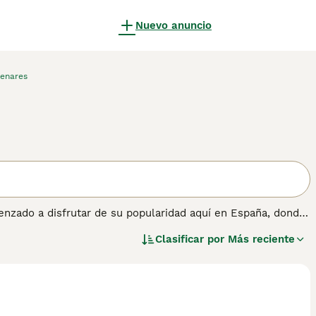
Nuevo anuncio
enares
enzado a disfrutar de su popularidad aquí en España, donde
za afectuosa y vivaz de la que se agradece tener cerca. Son
Clasificar por
Más reciente
llos, el Basset Fauve de Bretagne es más largo de cuerpo
obtener información sobre esta raza de perro.