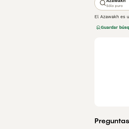
Azawakh
Sólo puro
El Azawakh es u
alerta y vivaz co
Guardar bús
Preguntas