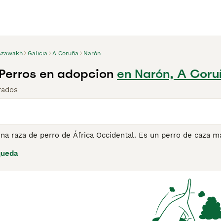
Azawakh
Galicia
A Coruña
Narón
Perros en adopcion
en Narón, A Coru
rados
na raza de perro de África Occidental. Es un perro de caza 
n una energía ilimitada.
queda