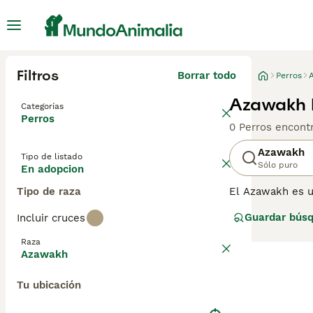
Filtros
Borrar todo
Perros
Azawakh 
Categorías
Perros
0 Perros encont
Azawakh
Tipo de listado
Sólo puro
En adopcion
Tipo de raza
El Azawakh es u
alerta y vivaz co
Guardar bús
Incluir cruces
Raza
Azawakh
Tu ubicación