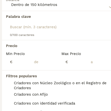
Distancia
Palabra clave
Encontramos 0 Azawakh Perros en adopcion
en Villaviciosa de Odón, Madrid.
Si deseas exactamente esta búsqueda guarda tu 
búsqueda y espera el resultado perfecto:
0/100 caracteres
Guardar búsqueda
Precio
Min Precio
Max Precio
Preguntas frecuentes
€
€
Filtros populares
¿Los perros azawakh son
Criadores con Núcleo Zoológico o en el Registro de
buenas mascotas?
Criadores
Criadores con Afijo
Personalidad de Azawakh Con la familia son
compañeros cariñosos e inteligentes ,
Criadores con identidad verificada
dispuestos a trabajar con sus dueños ya sea