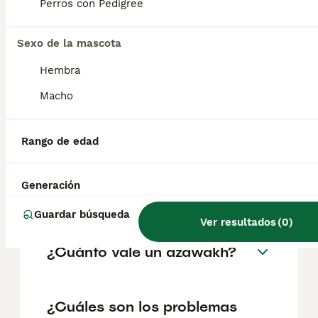
como perros guardianes o como cazadores;
Perros con Pedigree
y en un hogar como mascota, estas
necesidades deben tenerse en cuenta. No
se adaptan bien a la soledad, ni a la falta de
Sexo de la mascota
ejercicio o al aburrimiento.
Hembra
Macho
¿Qué raza de perro es la
azawakh?
Rango de edad
¿Qué tamaño alcanzan los
Generación
perros azawakh?
Guardar búsqueda
Ver resultados
(
0
)
¿Cuánto vale un azawakh?
¿Cuáles son los problemas