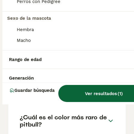
Perros con Pedigree
ubicación.
Sexo de la mascota
¿Es bueno tener un pitbull en
Hembra
casa?
Macho
¿Cuántos cachorros tiene un
Rango de edad
American Pit Bull Terrier?
Generación
¿Cuál es la debilidad de un
Guardar búsqueda
pitbull?
Ver resultados
(
1
)
¿Cuál es el color más raro de
pitbull?