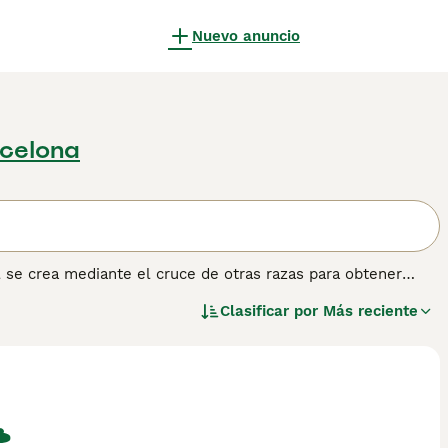
Nuevo anuncio
rcelona
l se crea mediante el cruce de otras razas para obtener
American Pitbull Terrier, el Indian Bull Terrier, el American
Clasificar por
Más reciente
Terrier y el Bulldog se utilizan para hacer cruces de razas no
obtener más información sobre esta raza.