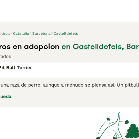
itbull
Cataluña
Barcelona
Castelldefels
rros en adopcion
en Castelldefels, Ba
rados
it Bull Terrier
 una raza de perro, aunque a menudo se piensa así. Un pitbul
ísticas, como una mandíbula ancha y una estructura atlética. El 
queda
rier, el Staffordshire Bull Terrier, el Dogo Argentino, el Bull 
nsulta
nuestra página de consejos sobre el Pitbull Terrier
para 