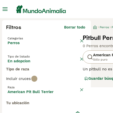
Filtros
Borrar todo
Perros
P
Pitbull Pe
Categorías
Perros
0 Perros encont
American P
Tipo de listado
Sólo puro
En adopcion
Tipo de raza
Un pitbull no es
ciertas caracter
Guardar bús
Incluir cruces
Staffordshire Ter
registradas. Co
Raza
American Pit Bull Terrier
Tu ubicación