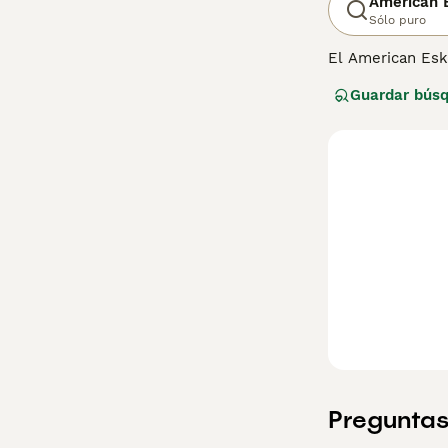
American 
Sólo puro
El American Esk
son reconocidos
Guardar bús
en una opción po
American Eskimo,
condiciones difí
renovado interés
Lee nuestra
pág
Preguntas