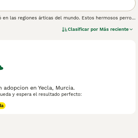
 en las regiones árticas del mundo. Estos hermosos perros
ro todavía es pequeño aquí en España, se están convirtiendo
Clasificar por
Más reciente
a y disfrutan compitiendo con equipos de perros. El
e fue criado para tirar de trineos a largas distancias en
 no mascotas, y son muy apreciados en Groenlandia, donde un
ón.
información sobre esta raza de perro.
 adopcion en Yecla, Murcia.
eda y espera el resultado perfecto:
da