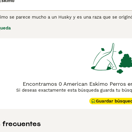
Eskimo
imo se parece mucho a un Husky y es una raza que se originó
 por el Kennel Club y a lo largo de los años, aunque su núme
queda
pular entre las personas que están familiarizadas con la raz
 a menudo llamado Qimmiqs, tiene una gran resistencia, ya qu
ciles y en terreno ártico. Son verdaderos perros de trabajo,
 por el patrimonio cultural ha salvado a la raza de la extinci
ina de consejos de compra de American Eskimo
para obtener 
Encontramos 0 American Eskimo Perros en
Si deseas exactamente esta búsqueda guarda tu búsqu
Guardar búsque
 frecuentes