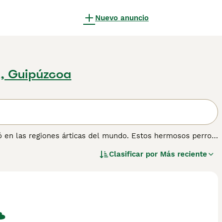
Nuevo anuncio
z, Guipúzcoa
 en las regiones árticas del mundo. Estos hermosos perros
ro todavía es pequeño aquí en España, se están convirtiendo
Clasificar por
Más reciente
a y disfrutan compitiendo con equipos de perros. El
e fue criado para tirar de trineos a largas distancias en
 no mascotas, y son muy apreciados en Groenlandia, donde un
ón.
información sobre esta raza de perro.