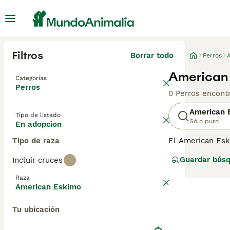
Filtros
Borrar todo
Perros
American 
Categorías
Perros
0 Perros encont
American 
Tipo de listado
Sólo puro
En adopcion
Tipo de raza
El American Esk
son reconocidos
Guardar bús
Incluir cruces
en una opción po
American Eskimo,
Raza
condiciones difí
American Eskimo
renovado interés
Tu ubicación
Lee nuestra
pág