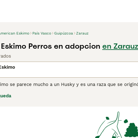
American Eskimo
País Vasco
Guipúzcoa
Zarauz
Eskimo Perros en adopcion
en Zarau
rados
Eskimo
imo se parece mucho a un Husky y es una raza que se originó
 por el Kennel Club y a lo largo de los años, aunque su núme
queda
pular entre las personas que están familiarizadas con la raz
 a menudo llamado Qimmiqs, tiene una gran resistencia, ya qu
ciles y en terreno ártico. Son verdaderos perros de trabajo,
 por el patrimonio cultural ha salvado a la raza de la extinci
ina de consejos de compra de American Eskimo
para obtener 