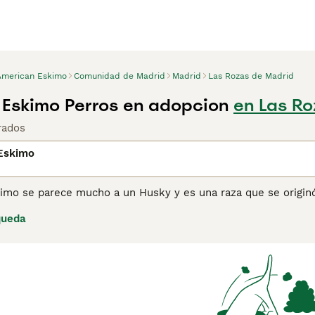
American Eskimo
Comunidad de Madrid
Madrid
Las Rozas de Madrid
Eskimo Perros en adopcion
en Las Ro
rados
Eskimo
imo se parece mucho a un Husky y es una raza que se originó
 por el Kennel Club y a lo largo de los años, aunque su núme
queda
pular entre las personas que están familiarizadas con la raz
 a menudo llamado Qimmiqs, tiene una gran resistencia, ya qu
ciles y en terreno ártico. Son verdaderos perros de trabajo,
 por el patrimonio cultural ha salvado a la raza de la extinci
ina de consejos de compra de American Eskimo
para obtener 