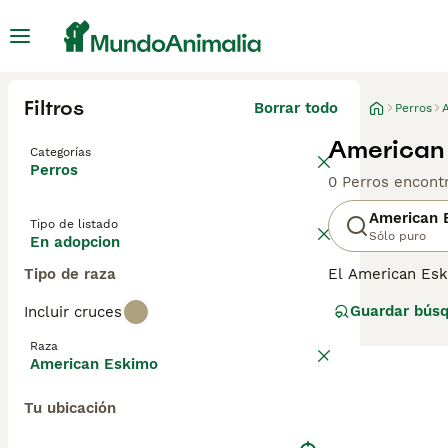
Filtros
Borrar todo
Perros
American 
Categorías
Perros
0 Perros encont
American 
Tipo de listado
Sólo puro
En adopcion
Tipo de raza
El American Esk
son reconocidos
Guardar bús
Incluir cruces
en una opción po
American Eskimo,
Raza
condiciones difí
American Eskimo
renovado interés
Tu ubicación
Lee nuestra
pág