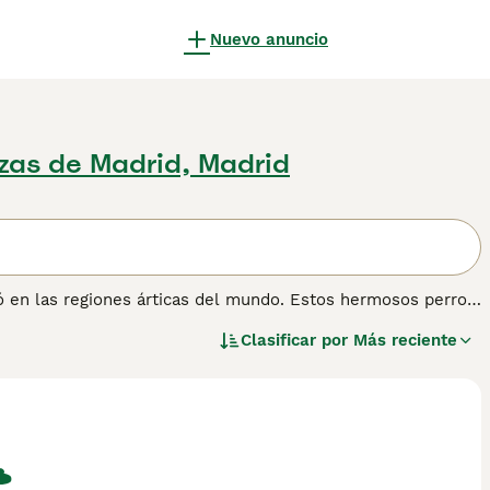
Nuevo anuncio
zas de Madrid, Madrid
 en las regiones árticas del mundo. Estos hermosos perros
ro todavía es pequeño aquí en España, se están convirtiendo
Clasificar por
Más reciente
a y disfrutan compitiendo con equipos de perros. El
e fue criado para tirar de trineos a largas distancias en
 no mascotas, y son muy apreciados en Groenlandia, donde un
ón.
información sobre esta raza de perro.