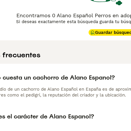
azas de trabajo. No es un perro apto para principiantes: neces
y convivencia con personas que comprendan sus instintos de 
en el hogar y de confianza. Su pelaje corto y liso es de muy fá
Encontramos 0 Alano Español Perros en ado
Si deseas exactamente esta búsqueda guarda tu búsqu
Guardar búsque
 frecuentes
 cuesta un cachorro de Alano Espanol?
dio de un cachorro de Alano Español en España es de aproxi
es como el pedigrí, la reputación del criador y la ubicación.
s el carácter de Alano Espanol?