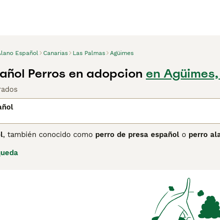
Alano Español
Canarias
Las Palmas
Agüimes
añol Perros en adopcion
en Agüimes,
rados
añol
l
, también conocido como
perro de presa español
o
perro al
ntada que se remonta a la Edad Media. Empleado durante sigl
queda
l ganado bravo, el Alano alcanzó su máxima fama en los text
a sujetar al toro mediante técnicas de agarre. A mediados del 
uperación iniciados en las décadas de 1980 y 1990, el Alano 
 de España en 2004.
l es un perro grande, musculoso y ágil, con una cabeza braqu
ácter es equilibrado, valiente y leal con su familia, aunque r