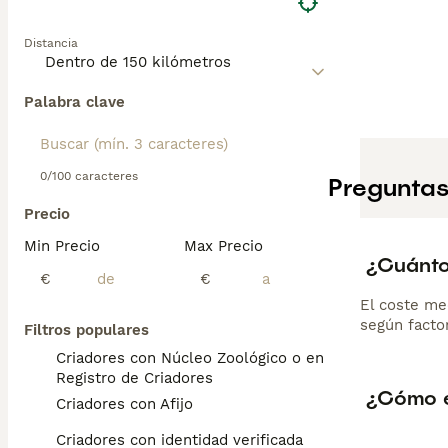
experiencia en r
desde cachorro 
Distancia
fiel, tranquilo 
Palabra clave
0/100 caracteres
Preguntas
Precio
Min Precio
Max Precio
¿Cuánto
€
€
El coste me
según factor
Filtros populares
Criadores con Núcleo Zoológico o en el
Registro de Criadores
¿Cómo e
Criadores con Afijo
Criadores con identidad verificada