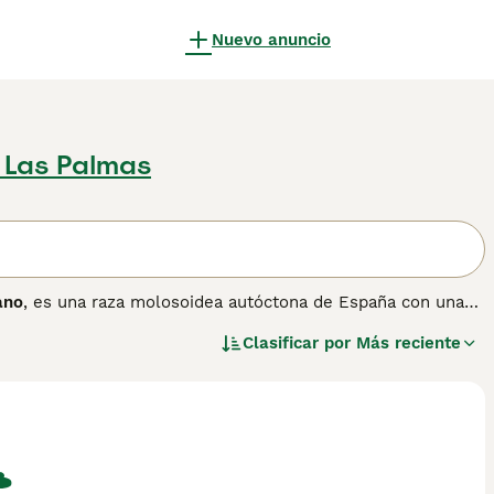
Nuevo anuncio
 Las Palmas
ano
, es una raza molosoidea autóctona de España con una
os como perro de guerra, perro de caza mayor y auxiliar en
Clasificar por
Más reciente
os medievales de montería y en las corridas de toros, donde
siglo XX la raza estaba prácticamente extinta, pero gracias a
fue reconstituido y reconocido oficialmente por la Real
icéfala moderada, mandíbula poderosa y una expresión seria
equiere de una socialización cuidadosa y un propietario con