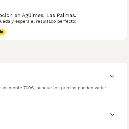
ita ejercicio diario intenso, adiestramiento firme y constante
presa y guarda. Bien educado, el Alano es un compañero
cil mantenimiento.
pcion en Agüimes, Las Palmas.
eda y espera el resultado perfecto:
da
madamente 700€, aunque los precios pueden variar