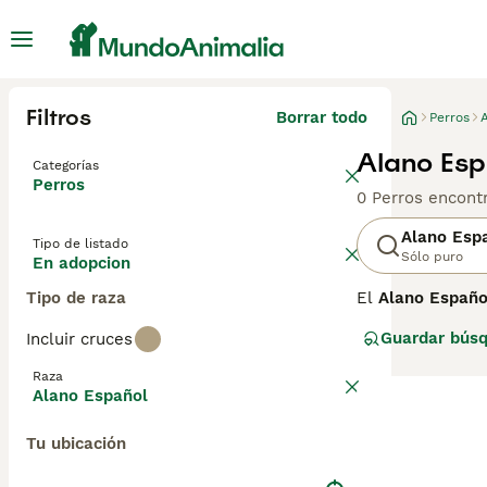
Filtros
Borrar todo
Perros
Alano Esp
Categorías
Perros
0 Perros encont
Alano Esp
Tipo de listado
Sólo puro
En adopcion
Tipo de raza
El
Alano Españo
historia docume
Guardar bús
Incluir cruces
las faenas con e
se utilizaba par
Raza
programas de rec
Alano Español
Sociedad Canina
Tu ubicación
El Alano Españo
y segura. Su car