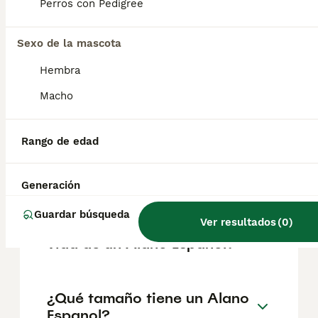
según factores como el pedigrí, la
Perros con Pedigree
reputación del criador y la ubicación.
Sexo de la mascota
¿Cómo es el carácter de
Hembra
Alano Espanol?
Macho
¿Cuáles son las ventajas y
Rango de edad
desventajas de la raza Alano
Espanol?
Generación
Guardar búsqueda
Ver resultados
(
0
)
¿Cuál es la esperanza de
vida de un Alano Espanol?
¿Qué tamaño tiene un Alano
Espanol?