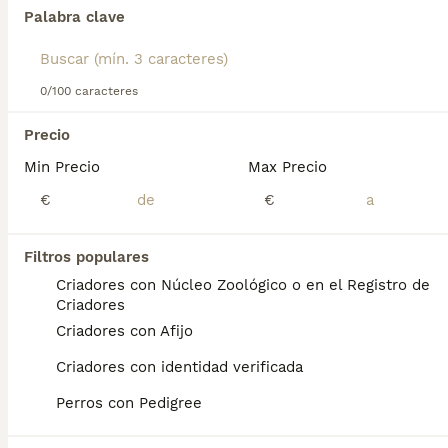
Palabra clave
Encontramos 0 Akita Inu Perros en adopcion
en Canarias.
Si deseas exactamente esta búsqueda guarda tu 
0/100 caracteres
búsqueda y espera el resultado perfecto:
Precio
Guardar búsqueda
Min Precio
Max Precio
€
€
Preguntas frecuentes
Filtros populares
Criadores con Núcleo Zoológico o en el Registro de
¿Cuánto cuesta un cachorro
Criadores
de Akita Inu?
Criadores con Afijo
El coste medio de un cachorro de Akita Inu
Criadores con identidad verificada
en España es de aproximadamente 717€,
Perros con Pedigree
aunque los precios pueden variar según
factores como el pedigrí, la reputación del
criador y la ubicación.