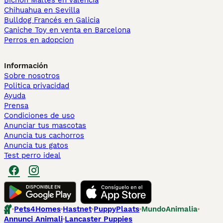
Bichón Maltés en València
Chihuahua en Sevilla
Bulldog Francés en Galicia
Caniche Toy en venta en Barcelona
Perros en adopcion
Información
Sobre nosotros
Politica privacidad
Ayuda
Prensa
Condiciones de uso
Anunciar tus mascotas
Anuncia tus cachorros
Anuncia tus gatos
Test perro ideal
Pets4Homes
Hastnet
PuppyPlaats
MundoAnimalia
Annunci Animali
Lancaster Puppies