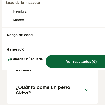
Sexo de la mascota
Hembra
¿Es un Akita un buen perro
Macho
de casa?
Rango de edad
¿Cuánto suele vivir un akita
inu?
Generación
Guardar búsqueda
Ver resultados
(
0
)
¿Cuál es mejor, Akita o
Shiba?
¿Cuánto come un perro
Akita?