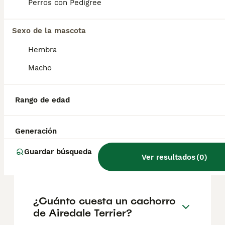
18 y 29 kg.
Perros con Pedigree
Sexo de la mascota
¿Cuál es la esperanza de
vida de un Airedale Terrier?
Hembra
Macho
¿Cuáles son las ventajas y
desventajas de la raza
Rango de edad
Airedale Terrier?
Generación
¿Cómo es el carácter de
Guardar búsqueda
Ver resultados
(
0
)
Airedale Terrier?
¿Cuánto cuesta un cachorro
de Airedale Terrier?