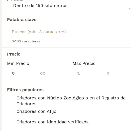
Distancia
Terrier
para obtener información sobre esta raza de perro.
Palabra clave
Encontramos 0 Airedale Terrier Perros en
adopcion en Collado Mediano, Madrid.
Si deseas exactamente esta búsqueda guarda tu 
búsqueda y espera el resultado perfecto:
0/100 caracteres
Guardar búsqueda
Precio
Min Precio
Max Precio
Preguntas frecuentes
€
€
Filtros populares
¿Qué tamaño tiene un
Criadores con Núcleo Zoológico o en el Registro de
Airedale Terrier?
Criadores
Criadores con Afijo
El Airedale Terrier es un perro de tamaño
mediano a grande. Generalmente mide entre
Criadores con identidad verificada
56 y 61 cm de altura a la cruz y pesa entre