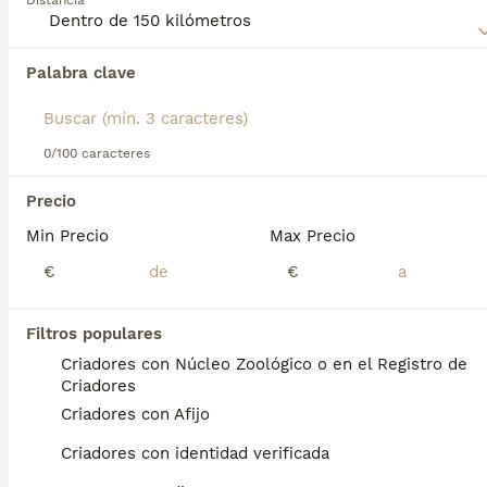
Distancia
Terrier
para obtener información sobre esta raza de perro.
Palabra clave
Encontramos 0 Airedale Terrier Perros en
adopcion en Burujón, Toledo.
Si deseas exactamente esta búsqueda guarda tu 
búsqueda y espera el resultado perfecto:
0/100 caracteres
Guardar búsqueda
Precio
Min Precio
Max Precio
Preguntas frecuentes
€
€
Filtros populares
¿Qué tamaño tiene un
Criadores con Núcleo Zoológico o en el Registro de
Airedale Terrier?
Criadores
Criadores con Afijo
El Airedale Terrier es un perro de tamaño
mediano a grande. Generalmente mide entre
Criadores con identidad verificada
56 y 61 cm de altura a la cruz y pesa entre