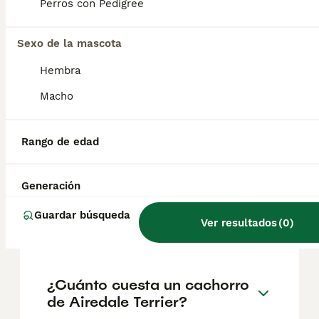
18 y 29 kg.
Perros con Pedigree
Sexo de la mascota
¿Cuál es la esperanza de
vida de un Airedale Terrier?
Hembra
Macho
¿Cuáles son las ventajas y
desventajas de la raza
Rango de edad
Airedale Terrier?
Generación
¿Cómo es el carácter de
Guardar búsqueda
Ver resultados
(
0
)
Airedale Terrier?
¿Cuánto cuesta un cachorro
de Airedale Terrier?