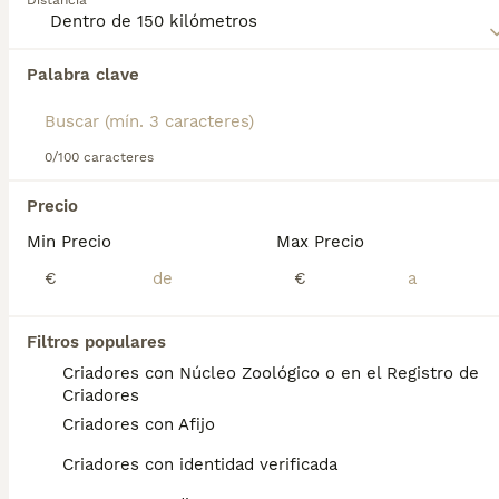
Distancia
página de consejos sobre el
Aidi
para obtener más
información sobre esta raza.
Palabra clave
Encontramos 0 Aïdi Perros en adopcion en
Villaviciosa de Odón, Madrid.
Si deseas exactamente esta búsqueda guarda tu 
búsqueda y espera el resultado perfecto:
0/100 caracteres
Guardar búsqueda
Precio
Min Precio
Max Precio
Preguntas frecuentes
€
€
Filtros populares
¿Cuánto cuesta un cachorro
Criadores con Núcleo Zoológico o en el Registro de
de Aidi?
Criadores
Criadores con Afijo
El coste medio de un cachorro de Aidi en
España es de aproximadamente 350€,
Criadores con identidad verificada
aunque los precios pueden variar según