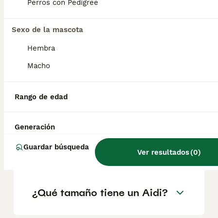
factores como el pedigrí, la reputación del
Perros con Pedigree
criador y la ubicación.
Sexo de la mascota
¿Cómo es el carácter de
Hembra
Aidi?
Macho
¿Cuáles son las ventajas y
Rango de edad
desventajas de la raza Aidi?
Generación
¿Cuál es la esperanza de
Guardar búsqueda
Ver resultados
(
0
)
vida de un Aidi?
¿Qué tamaño tiene un Aidi?