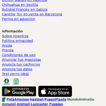
Bichón Maltés en València
Chihuahua en Sevilla
Bulldog Francés en Galicia
Caniche Toy en venta en Barcelona
Perros en adopcion
Información
Sobre nosotros
Politica privacidad
Ayuda
Prensa
Condiciones de uso
Anunciar tus mascotas
Anuncia tus cachorros
Anuncia tus gatos
Test perro ideal
Pets4Homes
Hastnet
PuppyPlaats
MundoAnimalia
Annunci Animali
Lancaster Puppies