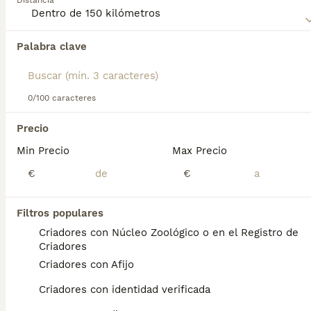
Distancia
página de consejos sobre el
Aidi
para obtener más
información sobre esta raza.
Palabra clave
Encontramos 0 Aïdi Perros en adopcion en
ViIassar de Mar, Barcelona.
Si deseas exactamente esta búsqueda guarda tu 
búsqueda y espera el resultado perfecto:
0/100 caracteres
Guardar búsqueda
Precio
Min Precio
Max Precio
Preguntas frecuentes
€
€
Filtros populares
¿Cuánto cuesta un cachorro
Criadores con Núcleo Zoológico o en el Registro de
de Aidi?
Criadores
Criadores con Afijo
El coste medio de un cachorro de Aidi en
España es de aproximadamente 350€,
Criadores con identidad verificada
aunque los precios pueden variar según