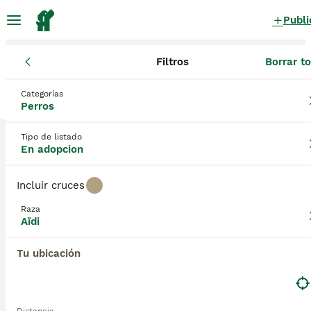
Publi
Filtros
Borrar t
Perros
Aïdi
Cataluña
Barcelona
ViIassar de Mar
Categorías
Aïdi Perros en adopcion
Perros
en ViIassar de Mar, Barcelona
Tipo de listado
0 Perros encontrados
En adopcion
Aïdi
Filtros
Sólo puro
Incluir cruces
El Aidi proviene de Marruecos y, junto con el Sloughi, es la
Raza
única raza canina marroquí reconocida internacionalmente.
Aïdi
Guardar búsqueda
Orden
Este robusto y poderoso perro guardián se utiliza en las
montañas del Atlas como protector de rebaños. No solo
Tu ubicación
vigila a las manadas, sino también a los pastores. Su
grueso pelaje lo protege de las condiciones climáticas
extremas (días calurosos y noches heladas en invierno), así
como en enfrentamientos con lobos. Consulta nuestra