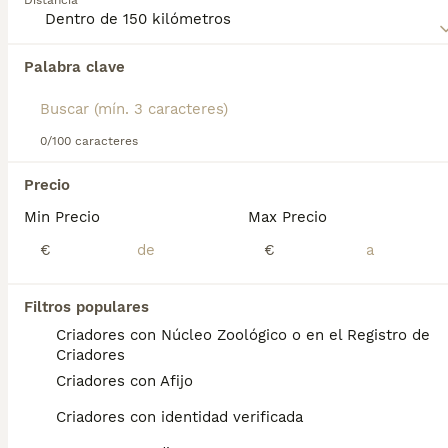
Distancia
Lee nuestra
página de consejos de compra de
Affenpinscher
para obtener información sobre esta raza de
Palabra clave
Encontramos 0 Affenpinscher Perros en
perro.
adopcion en Pájara, Las Palmas.
Si deseas exactamente esta búsqueda guarda tu 
búsqueda y espera el resultado perfecto:
0/100 caracteres
Guardar búsqueda
Precio
Min Precio
Max Precio
Preguntas frecuentes
€
€
Filtros populares
¿Cuánto cuesta un cachorro
Criadores con Núcleo Zoológico o en el Registro de
de Affenpinscher?
Criadores
Criadores con Afijo
El coste medio de un cachorro de
Affenpinscher en España es de
Criadores con identidad verificada
aproximadamente 428€, aunque los precios