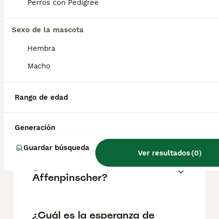
pueden variar según factores como el
Perros con Pedigree
pedigrí, la reputación del criador y la
ubicación.
Sexo de la mascota
Hembra
¿Cómo es el carácter de
Affenpinscher?
Macho
Rango de edad
¿Cuáles son las ventajas y
desventajas de la raza
Affenpinscher?
Generación
Guardar búsqueda
Ver resultados
(
0
)
¿Qué tamaño tiene un
Affenpinscher?
¿Cuál es la esperanza de