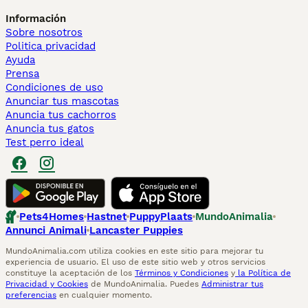
Información
Sobre nosotros
Politica privacidad
Ayuda
Prensa
Condiciones de uso
Anunciar tus mascotas
Anuncia tus cachorros
Anuncia tus gatos
Test perro ideal
Pets4Homes
Hastnet
PuppyPlaats
MundoAnimalia
Annunci Animali
Lancaster Puppies
MundoAnimalia.com utiliza cookies en este sitio para mejorar tu
experiencia de usuario. El uso de este sitio web y otros servicios
constituye la aceptación de los
Términos y Condiciones
y
la Política de
Privacidad y Cookies
de MundoAnimalia. Puedes
Administrar tus
preferencias
en cualquier momento.