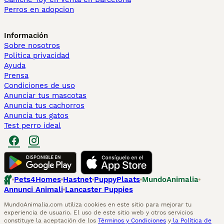
Perros en adopcion
Información
Sobre nosotros
Politica privacidad
Ayuda
Prensa
Condiciones de uso
Anunciar tus mascotas
Anuncia tus cachorros
Anuncia tus gatos
Test perro ideal
Pets4Homes
Hastnet
PuppyPlaats
MundoAnimalia
Annunci Animali
Lancaster Puppies
MundoAnimalia.com utiliza cookies en este sitio para mejorar tu
experiencia de usuario. El uso de este sitio web y otros servicios
constituye la aceptación de los
Términos y Condiciones
y
la Política de