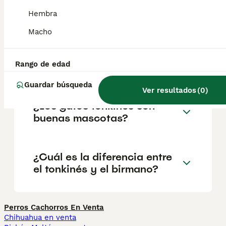
clásica y el color abarca desde el verde al
Hembra
azul claro.
Macho
¿Cuánto vale un gato
Rango de edad
Tonkinés?
Guardar búsqueda
Ver resultados
(
0
)
¿Los gatos tonkinés son
buenas mascotas?
¿Cuál es la diferencia entre
el tonkinés y el birmano?
Perros Cachorros En Venta
Chihuahua en venta