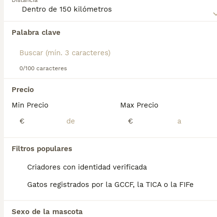
Distancia
Lee nuestra
página de consejos de compra de Sphynx
para
obtener información sobre esta raza de gato.
Palabra clave
Encontramos 0 Sphynx Gatos en adopcion en
Sant Cugat del Vallès, Barcelona.
Si deseas exactamente esta búsqueda guarda tu 
búsqueda y espera el resultado perfecto:
0/100 caracteres
Guardar búsqueda
Precio
Min Precio
Max Precio
Preguntas frecuentes
€
€
Filtros populares
¿Cuánto cuesta un gato
sphynx en España?
Criadores con identidad verificada
Gatos registrados por la GCCF, la TICA o la FIFe
El coste de adquisición de esta raza puede
variar según factores como el pedigrí, la
reputación del criador y la ubicación
Sexo de la mascota