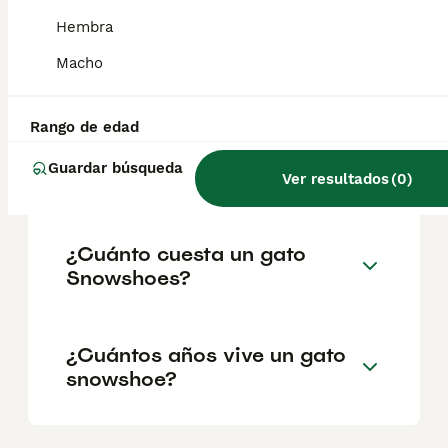
corto con la elegancia grácil del gato siamés.
La cabeza tiene forma de triángulo
Hembra
redondeado, los ojos son grandes e
inclinados, y las orejas, bastante separadas,
Macho
son largas y puntiagudas.
Rango de edad
¿El gato Snowshoe es de
Guardar búsqueda
raza pura?
Ver resultados
(
0
)
¿Cuánto cuesta un gato
Snowshoes?
¿Cuántos años vive un gato
snowshoe?