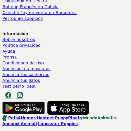
Chihuahua en Sevilla
Bulldog Francés en Galicia
Caniche Toy en venta en Barcelona
Perros en adopcion
Información
Sobre nosotros
Politica privacidad
Ayuda
Prensa
Condiciones de uso
Anunciar tus mascotas
Anuncia tus cachorros
Anuncia tus gatos
Test perro ideal
Pets4Homes
Hastnet
PuppyPlaats
MundoAnimalia
Annunci Animali
Lancaster Puppies