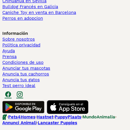
Chihuahua en Sevilla
Bulldog Francés en Galicia
Caniche Toy en venta en Barcelona
Perros en adopcion
Información
Sobre nosotros
Politica privacidad
Ayuda
Prensa
Condiciones de uso
Anunciar tus mascotas
Anuncia tus cachorros
Anuncia tus gatos
Test perro ideal
Pets4Homes
Hastnet
PuppyPlaats
MundoAnimalia
Annunci Animali
Lancaster Puppies