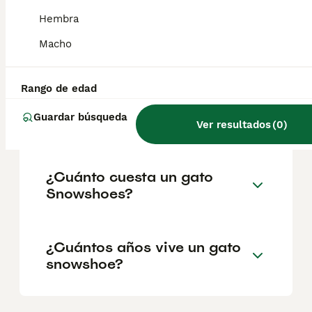
corto con la elegancia grácil del gato siamés.
La cabeza tiene forma de triángulo
Hembra
redondeado, los ojos son grandes e
inclinados, y las orejas, bastante separadas,
Macho
son largas y puntiagudas.
Rango de edad
¿El gato Snowshoe es de
Guardar búsqueda
raza pura?
Ver resultados
(
0
)
¿Cuánto cuesta un gato
Snowshoes?
¿Cuántos años vive un gato
snowshoe?