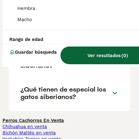
¿Cómo son los siberianos?
Hembra
Macho
¿Cómo es tener un gato
siberiano como mascota?
Rango de edad
Guardar búsqueda
Ver resultados
(
0
)
¿Cuánto vale un gato
siberiano?
¿Qué tienen de especial los
gatos siberianos?
Perros Cachorros En Venta
Chihuahua en venta
Bichón Maltés en venta