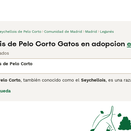
eychellois de Pelo Corto
Comunidad de Madrid
Madrid
Leganés
is de Pelo Corto Gatos en adopcion
e
ados
s de Pelo Corto
Pelo Corto
, también conocido como el
Seychellois
, es una raz
 década de 1980, creada a partir del cruce entre Siameses, Orie
queda
 tipo "Van": predominio de blanco con parches de color sólo e
za. De cuerpo esbelto, musculoso y pelo corto y fino, esta 
gatos muy activos, inteligentes y vocales, heredando la socia
n y no toleran bien la soledad, siendo ideales para hogares 
encontrar
Seychellois de Pelo Corto
es notoria debido a su rar
na su cuidado y compromiso. Esta raza es perfecta para aman
l y poco común.