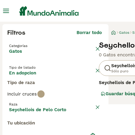
Filtros
Borrar todo
Gatos
S
Seychello
Categorías
Gatos
0 Gatos encontr
Seychelloi
Tipo de listado
Sólo puro
En adopcion
Tipo de raza
Seychellois de 
Inglaterra en la
Guardar bús
Incluir cruces
patrón de pelaje
realzan su belle
Raza
particular. Son 
Seychellois de Pelo Corto
mucha interacció
dificultad para 
Tu ubicación
que valga la pe
mascota especia