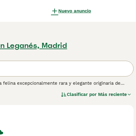
Nuevo anuncio
n Leganés, Madrid
a felina excepcionalmente rara y elegante originaria de
ntales y Persas. Su característica más distintiva es su
Clasificar por
Más reciente
n la cabeza y la cola, junto con ojos azules intensos que
raza combina la elegancia física con un temperamento muy
bilidad y necesidad de atención de sus ancestros. Requieren
donde puedan recibir cariño constante. En España, la
eza, pero su personalidad cariñosa y apariencia única hacen
tes de gatos activos y comunicativos que buscan una