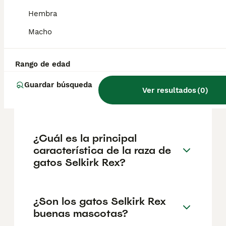
geográfica. Es fundamental acudir a
criadores responsables que garanticen la
Hembra
salud y el bienestar de los animales.
Informarse bien y comparar opciones antes
Macho
de comprometerse siempre es la mejor
decisión.
Rango de edad
Guardar búsqueda
¿Cuánto cuesta un gato
Ver resultados
(
0
)
Selkirk Rex?
¿Cuál es la principal
característica de la raza de
gatos Selkirk Rex?
¿Son los gatos Selkirk Rex
buenas mascotas?