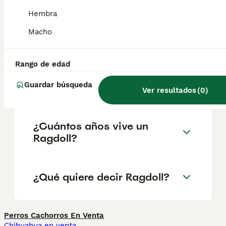
salud y el bienestar de los animales.
Hembra
Informarse bien y comparar opciones antes
de comprometerse siempre es la mejor
Macho
decisión.
Rango de edad
¿Cómo es el carácter de un
Guardar búsqueda
gato Ragdoll?
Ver resultados
(
0
)
¿Cuántos años vive un
Ragdoll?
¿Qué quiere decir Ragdoll?
Perros Cachorros En Venta
Chihuahua en venta