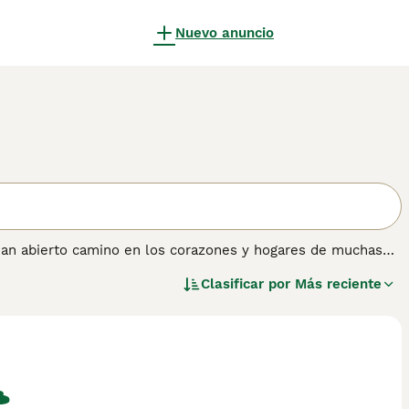
Nuevo anuncio
han abierto camino en los corazones y hogares de muchas
leza dulce y amigable. Son gatos de tamaño mediano que
Clasificar por
Más reciente
atos son conocidos por ser muy relajados y tranquilos, lo
uso con los niños y otros animales.
n sobre esta raza de gato.