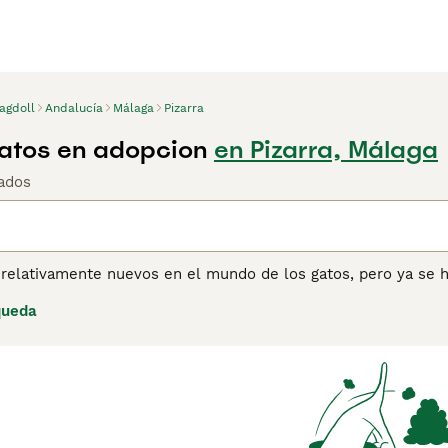
agdoll
Andalucía
Málaga
Pizarra
atos en adopcion
en Pizarra, Málaga
ados
 relativamente nuevos en el mundo de los gatos, pero ya se 
o el mundo, gracias a su apariencia encantadora y su natura
queda
abello semi-largo y hermosos ojos azules. Estos adorables g
e los Ragdoll tienden a llevarse bien con todo el mundo, incl
ina de consejos de compra de Ragdoll
para obtener informació