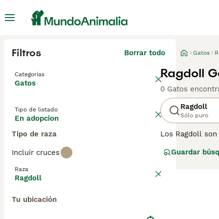
Filtros
Borrar todo
Gatos
R
Ragdoll G
Categorías
Gatos
0 Gatos encontr
Ragdoll
Tipo de listado
Sólo puro
En adopcion
Tipo de raza
Los Ragdoll son
personas en tod
Guardar bús
Incluir cruces
cuentan con un c
que significa qu
Raza
Ragdoll
Lee nuestra
pág
Tu ubicación