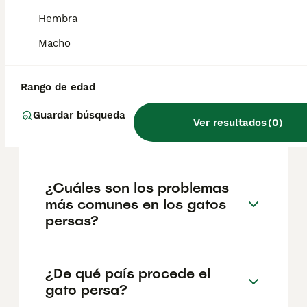
geográfica. Es fundamental acudir a
criadores responsables que garanticen la
Hembra
salud y el bienestar de los animales.
Informarse bien y comparar opciones antes
Macho
de comprometerse siempre es la mejor
decisión.
Rango de edad
Guardar búsqueda
¿Ventajas y desventajas de
Ver resultados
(
0
)
tener un gato persa?
¿Cuáles son los problemas
más comunes en los gatos
persas?
¿De qué país procede el
gato persa?