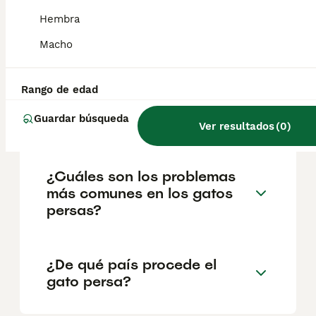
salud y el bienestar de los animales.
Hembra
Informarse bien y comparar opciones antes
de comprometerse siempre es la mejor
Macho
decisión.
Rango de edad
¿Ventajas y desventajas de
Guardar búsqueda
tener un gato persa?
Ver resultados
(
0
)
¿Cuáles son los problemas
más comunes en los gatos
persas?
¿De qué país procede el
gato persa?