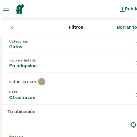
Publi
Filtros
Borrar t
Gatos
Otras razas
Cataluña
Barcelona
Sant Adrià de Besòs
Categorías
Otras razas Gatos en adopcion
Gatos
en Sant Adrià de Besòs, Barcelona
Tipo de listado
0 Gatos encontrados
En adopcion
Otras razas
Filtros
Sólo puro
Incluir cruces
Guardar búsqueda
Orden
Raza
Otras razas
Tu ubicación