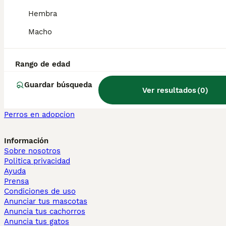
Maine Coon en venta
Hembra
Persa en venta
Macho
Otras páginas populares
Teckel en Barcelona
Bulldog Francés en Madrid
Rango de edad
Bichón Maltés en València
Chihuahua en Sevilla
Guardar búsqueda
Ver resultados
(
0
)
Bulldog Francés en Galicia
Caniche Toy en venta en Barcelona
Perros en adopcion
Información
Sobre nosotros
Politica privacidad
Ayuda
Prensa
Condiciones de uso
Anunciar tus mascotas
Anuncia tus cachorros
Anuncia tus gatos