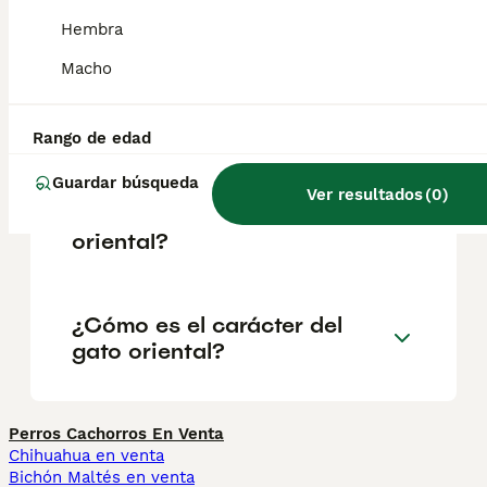
largo. Gato cymric. Gato foldex.
Hembra
Macho
¿Qué es un gato de pelo
semilargo?
Rango de edad
Guardar búsqueda
¿Cuáles son las
Ver resultados
(
0
)
características del gato
oriental?
¿Cómo es el carácter del
gato oriental?
Perros Cachorros En Venta
Chihuahua en venta
Bichón Maltés en venta