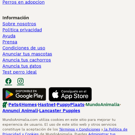
Perros en adopcion
Información
Sobre nosotros
Politica privacidad
Ayuda
Prensa
Condiciones de uso
Anunciar tus mascotas
Anuncia tus cachorros
Anuncia tus gatos
Test perro ideal
Pets4Homes
Hastnet
PuppyPlaats
MundoAnimalia
Annunci Animali
Lancaster Puppies
MundoAnimalia.com utiliza cookies en este sitio para mejorar tu
experiencia de usuario. El uso de este sitio web y otros servicios
constituye la aceptación de los
Términos y Condiciones
y
la Política de
Privacidad y Cookies
de MundoAnimalia. Puedes
Administrar tus